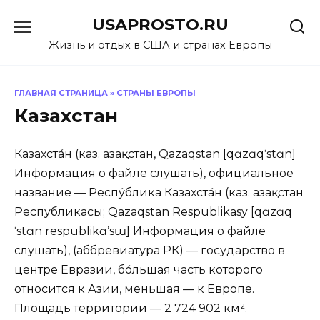
Перейти
USAPROSTO.RU
к
содержанию
Жизнь и отдых в США и странах Европы
ГЛАВНАЯ СТРАНИЦА
»
СТРАНЫ ЕВРОПЫ
Казахстан
Казахста́н (каз. Қазақстан, Qazaqstan [qɑzɑqˈstɑn]
Информация о файле слушать), официальное
название — Респу́блика Казахста́н (каз. Қазақстан
Республикасы; Qazaqstan Respublikasy [qɑzɑq
ˈstɑn respublikɑ’sɯ] Информация о файле
слушать), (аббревиатура РК) — государство в
центре Евразии, бо́льшая часть которого
относится к Азии, меньшая — к Европе.
Площадь территории — 2 724 902 км².