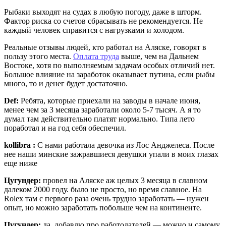
Рыбаки выходят на судах в любую погоду, даже в шторм.
Фактор риска со счетов сбрасывать не рекомендуется. Не
каждый человек справится с нагрузками и холодом.
Реальные отзывы людей, кто работал на Аляске, говорят в
пользу этого места.
Оплата труда
выше, чем на Дальнем
Востоке, хотя по выполняемым задачам особых отличий нет.
Большое влияние на заработок оказывает путина, если рыбы
много, то и денег будет достаточно.
Def:
Ребята, которые приехали на заводы в начале июня,
менее чем за 3 месяца заработали около 5-7 тысяч. А я то
думал там действительно платят нормально. Типа лето
поработал и на год себя обеспечил.
kollibra :
С нами работала девочка из Лос Анджелеса. После
нее наши минские зажравшиеся девушки упали в моих глазах
еще ниже
Цугундер:
провел на Аляске аж целых 3 месяца в славном
далеком 2000 году. было не просто, но время славное. На
Rolex там с первого раза очень трудно заработать — нужен
опыт, но можно заработать побольше чем на континенте.
Цугундер:
да, добавлю про работодателей — можно и самому