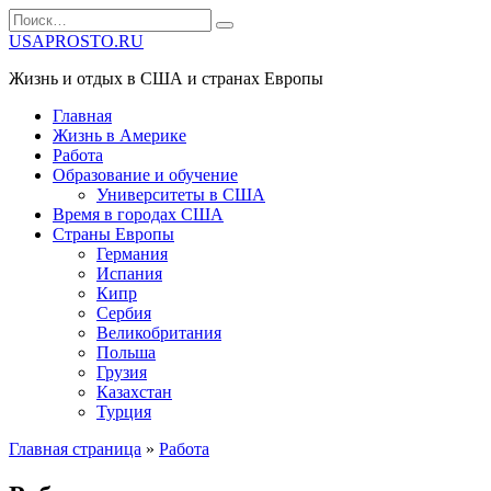
Перейти
Search
к
for:
USAPROSTO.RU
содержанию
Жизнь и отдых в США и странах Европы
Главная
Жизнь в Америке
Работа
Образование и обучение
Университеты в США
Время в городах США
Страны Европы
Германия
Испания
Кипр
Сербия
Великобритания
Польша
Грузия
Казахстан
Турция
Главная страница
»
Работа