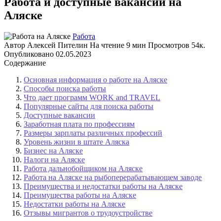
Работа и доступные вакансии на
Аляске
Работа
Автор
Алексей Пителин
На чтение
9 мин
Просмотров
54к.
Опубликовано
02.05.2023
Содержание
Основная информация о работе на Аляске
Способы поиска работы
Что дает программ WORK and TRAVEL
Популярные сайты для поиска работы
Доступные вакансии
Заработная плата по профессиям
Размеры зарплаты различных профессий
Уровень жизни в штате Аляска
Бизнес на Аляске
Налоги на Аляске
Работа дальнобойщиком на Аляске
Работа на Аляске на рыбоперерабатывающем заводе
Преимущества и недостатки работы на Аляске
Преимущества работы на Аляске
Недостатки работы на Аляске
Отзывы мигрантов о трудоустройстве