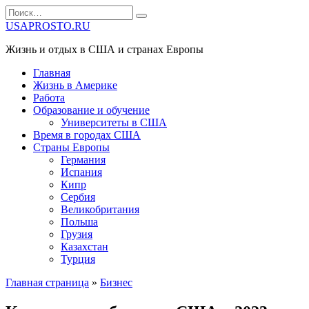
Перейти
Search
к
for:
USAPROSTO.RU
содержанию
Жизнь и отдых в США и странах Европы
Главная
Жизнь в Америке
Работа
Образование и обучение
Университеты в США
Время в городах США
Страны Европы
Германия
Испания
Кипр
Сербия
Великобритания
Польша
Грузия
Казахстан
Турция
Главная страница
»
Бизнес