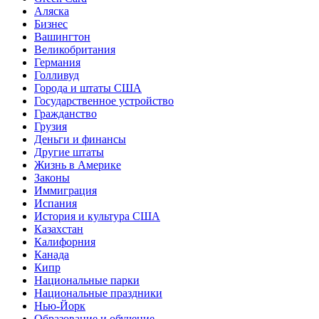
Аляска
Бизнес
Вашингтон
Великобритания
Германия
Голливуд
Города и штаты США
Государственное устройство
Гражданство
Грузия
Деньги и финансы
Другие штаты
Жизнь в Америке
Законы
Иммиграция
Испания
История и культура США
Казахстан
Калифорния
Канада
Кипр
Национальные парки
Национальные праздники
Нью-Йорк
Образование и обучение