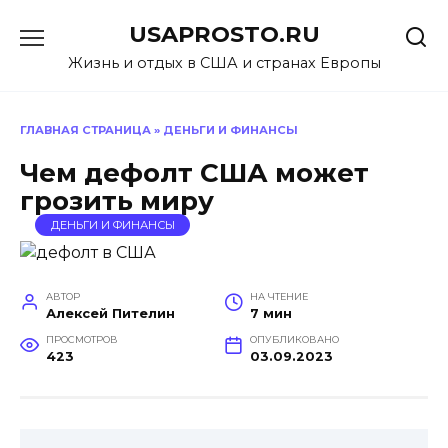
Перейти
USAPROSTO.RU
к
содержанию
Жизнь и отдых в США и странах Европы
ГЛАВНАЯ СТРАНИЦА
»
ДЕНЬГИ И ФИНАНСЫ
Чем дефолт США может
грозить миру
ДЕНЬГИ И ФИНАНСЫ
АВТОР
НА ЧТЕНИЕ
Алексей Пителин
7 мин
ПРОСМОТРОВ
ОПУБЛИКОВАНО
423
03.09.2023