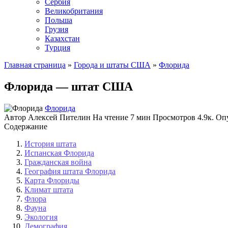
Сербия
Великобритания
Польша
Грузия
Казахстан
Турция
Главная страница
»
Города и штаты США
»
Флорида
Флорида — штат США
Флорида
Автор
Алексей Пителин
На чтение
7 мин
Просмотров
4.9к.
Оп
Содержание
История штата
Испанская Флорида
Гражданская война
География штата Флорида
Карта Флориды
Климат штата
Флора
Фауна
Экология
Демография