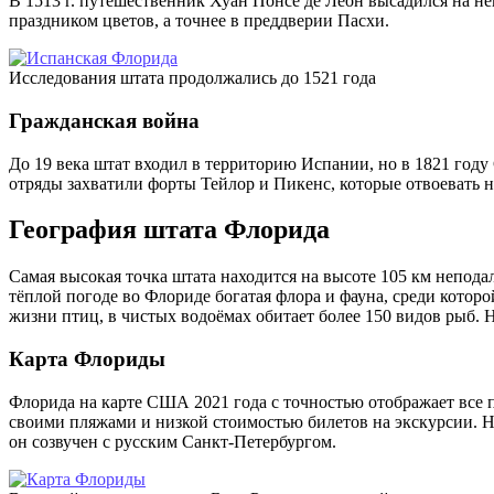
В 1513 г. путешественник Хуан Понсе де Леон высадился на не
праздником цветов, а точнее в преддверии Пасхи.
Исследования штата продолжались до 1521 года
Гражданская война
До 19 века штат входил в территорию Испании, но в 1821 год
отряды захватили форты Тейлор и Пикенс, которые отвоевать н
География штата Флорида
Самая высокая точка штата находится на высоте 105 км непод
тёплой погоде во Флориде богатая флора и фауна, среди котор
жизни птиц, в чистых водоёмах обитает более 150 видов рыб. Н
Карта Флориды
Флорида на карте США 2021 года с точностью отображает все 
своими пляжами и низкой стоимостью билетов на экскурсии. На
он созвучен с русским Санкт-Петербургом.