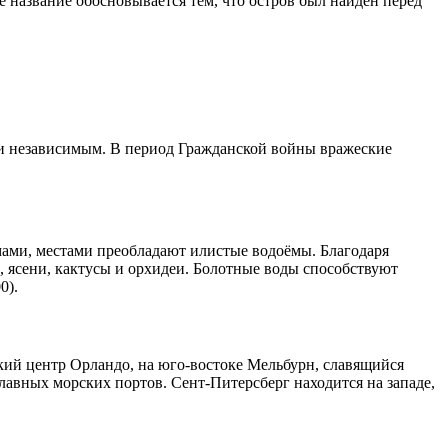
е название обосновывается тем, что остров был найден перед
 и независимым. В период Гражданской войны вражеские
мами, местами преобладают илистые водоёмы. Благодаря
, ясени, кактусы и орхидеи. Болотные воды способствуют
0).
кий центр Орландо, на юго-востоке Мельбурн, славящийся
лавных морских портов. Сент-Питерсберг находится на западе,