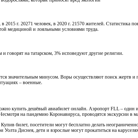
 в 2015 г. 20271 человек, в 2020 г. 21570 жителей. Статистика п
итой медициной и лояльными условиями труда.
 и говорят на татарском, 3% исповедуют другие религии.
яется значительным минусом. Воры осуществляют поиск жертв и
итуациях – военные.
можно купить дешёвый авиабилет онлайн. Аэропорт FLL – один 
Несмотря на пандемию Коронавируса, проводятся экскурсии в м
упив билет, посетители могут бесплатно делать неограниченно
ерои Уолта Диснея, дети и взрослые могут прокатиться на карусе