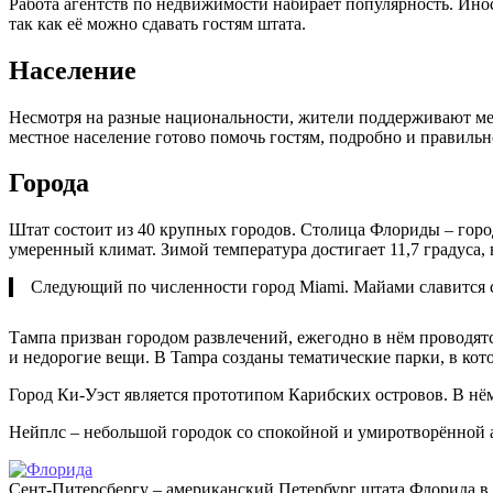
Работа агентств по недвижимости набирает популярность. Ино
так как её можно сдавать гостям штата.
Население
Несмотря на разные национальности, жители поддерживают меж
местное население готово помочь гостям, подробно и правильн
Города
Штат состоит из 40 крупных городов. Столица Флориды – гор
умеренный климат. Зимой температура достигает 11,7 градуса, в
Следующий по численности город Miami. Майами славится св
Тампа призван городом развлечений, ежегодно в нём проводят
и недорогие вещи. В Tampa созданы тематические парки, в ко
Город Ки-Уэст является прототипом Карибских островов. В нём
Нейплс – небольшой городок со спокойной и умиротворённой а
Сент-Питерсбергу – американский Петербург штата Флорида 