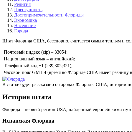
Религия
Преступность
Достопримечательности Флориды
Экономика
Население
Города
Штат Флорида США, бесспорно, считается самым теплым и со
Почтовый индекс (zip) – 33054;
Национальный язык – английский;
Телефонный код +1 (239;305;321);
Часовой пояс GMT-4 (время во Флориде США имеет разницу в 
В статье будет рассказано о городах Флориды США, истории по
История штата
Флорида – первый регион USA, найденный европейскими путеш
Испанская Флорида