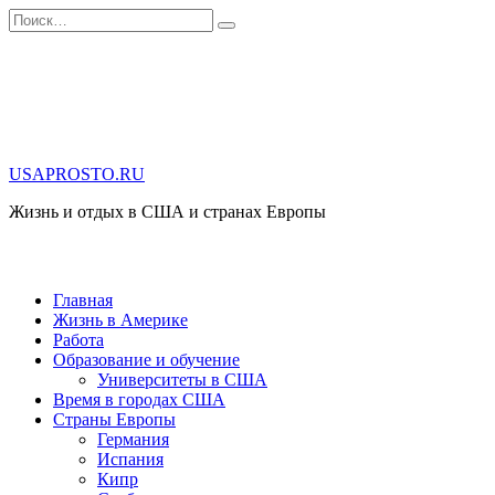
Перейти
Search
к
for:
содержанию
USAPROSTO.RU
Жизнь и отдых в США и странах Европы
Главная
Жизнь в Америке
Работа
Образование и обучение
Университеты в США
Время в городах США
Страны Европы
Германия
Испания
Кипр