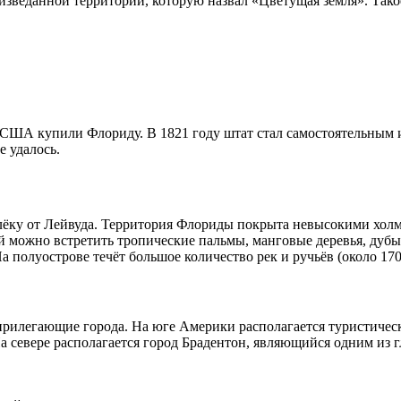
изведанной территории, которую назвал «Цветущая земля». Тако
у США купили Флориду. В 1821 году штат стал самостоятельным
е удалось.
алёку от Лейвуда. Территория Флориды покрыта невысокими хол
ой можно встретить тропические пальмы, манговые деревья, дубы
а полуострове течёт большое количество рек и ручьёв (около 170
прилегающие города. На юге Америки располагается туристичес
 севере располагается город Брадентон, являющийся одним из г