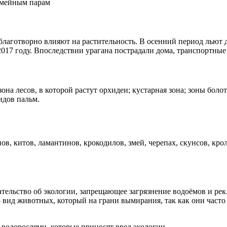
емейным парам
лаготворно влияют на растительность. В осенний период льют д
017 году. Впоследствии урагана пострадали дома, транспортные 
 лесов, в которой растут орхидеи; кустарная зона; зоны болот; 
идов пальм.
, китов, ламантинов, крокодилов, змей, черепах, скунсов, крол
ельство об экологии, запрещающее загрязнение водоёмов и рек
вид животных, который на грани вымирания, так как они часто
 водорослями, которые приносят вред экологии