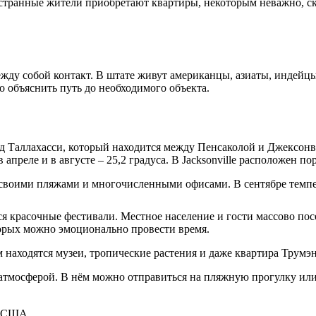
странные жители приобретают квартиры, некоторым неважно, ск
ду собой контакт. В штате живут американцы, азиаты, индейцы
о объяснить путь до необходимого объекта.
од Таллахасси, который находится между Пенсаколой и Джексон
 апреле и в августе – 25,2 градуса. В Jacksonville расположен п
оими пляжами и многочисленными офисами. В сентябре температу
ся красочные фестивали. Местное население и гости массово по
торых можно эмоционально провести время.
 находятся музеи, тропические растения и даже квартира Трумэн
тмосферой. В нём можно отправиться на пляжную прогулку или 
в США