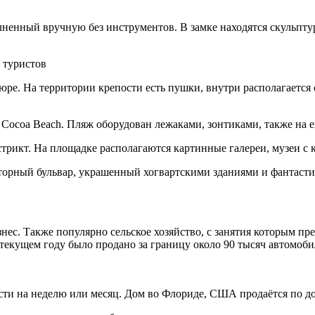
ненный вручную без инструментов. В замке находятся скульптур
 туристов
юре. На территории крепости есть пушки, внутри располагается 
а Cocoa Beach. Пляж оборудован лежаками, зонтиками, также на е
трикт. На площадке располагаются картинные галереи, музеи с 
торный бульвар, украшенный хогвартскими зданиями и фантаст
ес. Также популярно сельское хозяйство, с занятия которым пр
 текущем году было продано за границу около 90 тысяч автомоб
сти на неделю или месяц. Дом во Флориде, США продаётся по до