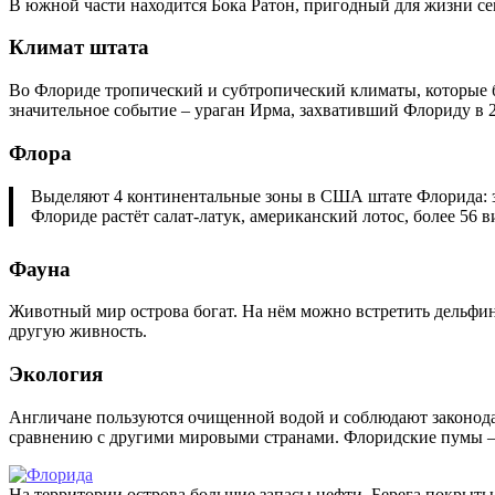
В южной части находится Бока Ратон, пригодный для жизни с
Климат штата
Во Флориде тропический и субтропический климаты, которые б
значительное событие – ураган Ирма, захвативший Флориду в 2
Флора
Выделяют 4 континентальные зоны в США штате Флорида: зона
Флориде растёт салат-латук, американский лотос, более 56 в
Фауна
Животный мир острова богат. На нём можно встретить дельфинов
другую живность.
Экология
Англичане пользуются очищенной водой и соблюдают законодат
сравнению с другими мировыми странами. Флоридские пумы – 
На территории острова большие запасы нефти. Берега покрыты