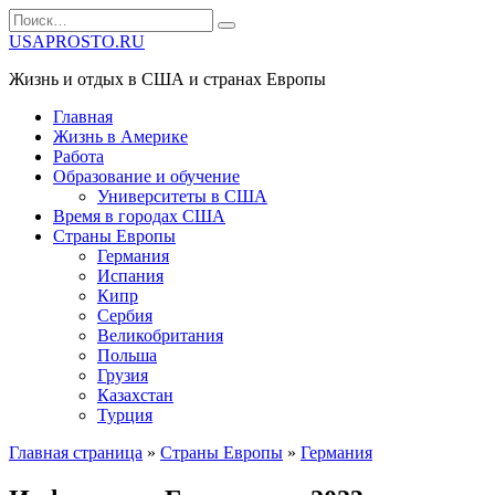
Перейти
Search
к
for:
USAPROSTO.RU
содержанию
Жизнь и отдых в США и странах Европы
Главная
Жизнь в Америке
Работа
Образование и обучение
Университеты в США
Время в городах США
Страны Европы
Германия
Испания
Кипр
Сербия
Великобритания
Польша
Грузия
Казахстан
Турция
Главная страница
»
Страны Европы
»
Германия