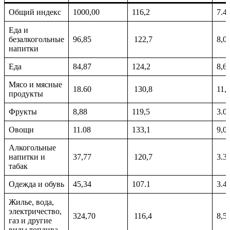
Общий индекс
1000,00
116,2
7.4
Еда и
безалкогольные
96,85
122,7
8,0
напитки
Еда
84,87
124,2
8,6
Мясо и мясные
18.60
130,8
11,
продукты
Фрукты
8,88
119,5
3.0
Овощи
11.08
133,1
9,0
Алкогольные
напитки и
37,77
120,7
3.3
табак
Одежда и обувь
45,34
107.1
3.4
Жилье, вода,
электричество,
324,70
116,4
8,5
газ и другие
виды топлива