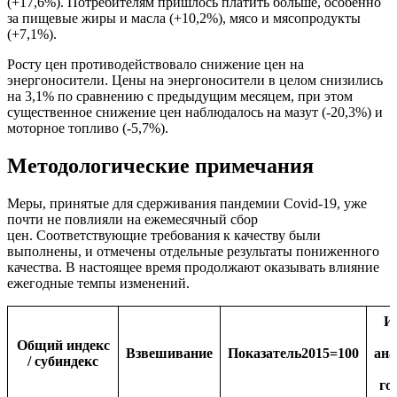
(+17,6%). Потребителям пришлось платить больше, особенно
за пищевые жиры и масла (+10,2%), мясо и мясопродукты
(+7,1%).
Росту цен противодействовало снижение цен на
энергоносители. Цены на энергоносители в целом снизились
на 3,1% по сравнению с предыдущим месяцем, при этом
существенное снижение цен наблюдалось на мазут (-20,3%) и
моторное топливо (-5,7%).
Методологические примечания
Меры, принятые для сдерживания пандемии Covid-19, уже
почти не повлияли на ежемесячный сбор
цен. Соответствующие требования к качеству были
выполнены, и отмечены отдельные результаты пониженного
качества. В настоящее время продолжают оказывать влияние
ежегодные темпы изменений.
И
Общий индекс
Взвешивание
Показатель2015=100
ан
/ субиндекс
го