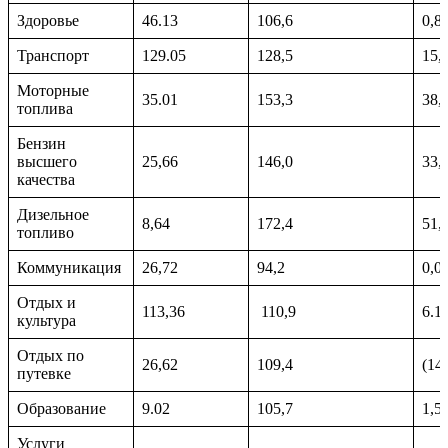
Здоровье
46.13
106,6
0,8
Транспорт
129.05
128,5
15,
Моторные
35.01
153,3
38,
топлива
Бензин
высшего
25,66
146,0
33,
качества
Дизельное
8,64
172,4
51,
топливо
Коммуникация
26,72
94,2
0,0
Отдых и
113,36
110,9
6.1
культура
Отдых по
26,62
109,4
(14.
путевке
Образование
9.02
105,7
1,5
Услуги