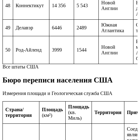
Новой
Н
48
Коннектикут
14 356
5 543
Англии
д
А
Южная
О
49
Делавэр
6446
2489
Атлантика
т
Р
Новой
м
50
Род-Айленд
3999
1544
Англии
А
б
Все штаты США
Бюро переписи населения США
Измерения площади и Геологическая служба США
Площадь
Страна/
Площадь
(кв.
Территория
Прим
территория
(км²)
Миль)
Соед
являю