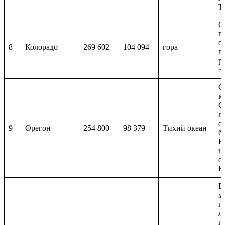
Т
О
п
о
8
Колорадо
269 ​​602
104 094
гора
п
р
З
О
к
С
л
о
9
Орегон
254 800
98 379
Тихий океан
б
В
н
о
В
В
м
п
л
г