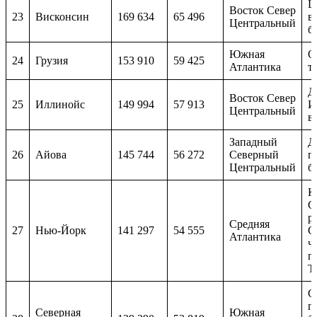
Ш
Восток Север
23
Висконсин
169 634
65 496
в
Центральный
б
Южная
О
24
Грузия
153 910
59 425
Атлантика
т
Д
Восток Север
25
Иллинойс
149 994
57 913
И
Центральный
в
Западный
Д
26
Айова
145 744
56 272
Северный
п
Центральный
б
К
С
р
Средняя
27
Нью-Йорк
141 297
54 555
С
Атлантика
ч
п
Т
С
п
Северная
Южная