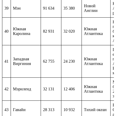
К
Новой
39
Мэн
91 634
35 380
А
Англии
р
Ю
п
Южная
Южная
40
82 931
32 020
б
Каролина
Атлантика
к
А
Г
е
Западная
Южная
п
41
62 755
24 230
Виргиния
Атлантика
А
В
м
М
Южная
б
42
Мэриленд
32 131
12 406
Атлантика
2
з
Е
43
Гавайи
28 313
10 932
Тихий океан
С
а