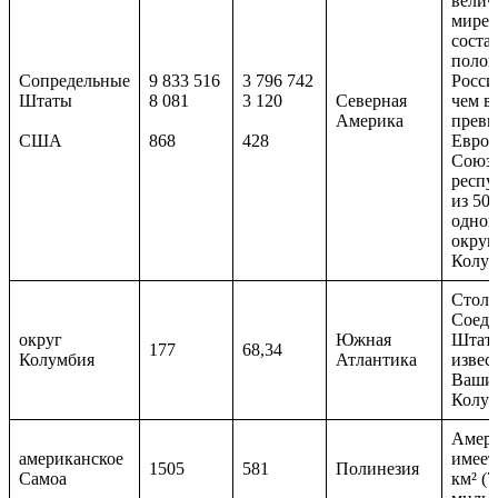
велич
мире.
соста
полов
Сопредельные
9 833 516
3 796 742
Росси
Штаты
8 081
3 120
Северная
чем в 
Америка
превы
США
868
428
Европ
Союза
респу
из 50
одног
округ
Колум
Столи
Соед
округ
Южная
Штато
177
68,34
Колумбия
Атлантика
извес
Вашин
Колум
Амери
американское
имеет
1505
581
Полинезия
Самоа
км² (