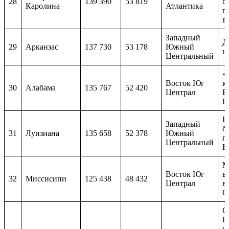
28
139 390
53 819
б
Каролина
Атлантика
п
в
Западный
Д
29
Арканзас
137 730
53 178
Южный
н
Центральный
«
Восток Юг
к
30
Алабама
135 767
52 420
Централ
В
Ц
Ш
Западный
б
31
Луизиана
135 658
52 378
Южный
п
Центральный
К
М
Восток Юг
в
32
Миссисипи
125 438
48 432
Централ
в
С
С
П
и