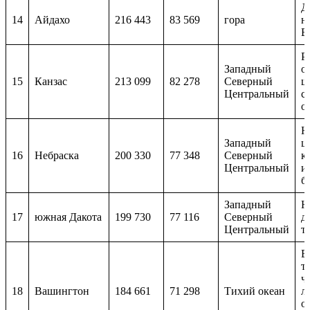
Д
14
Айдахо
216 443
83 569
гора
н
В
Р
Западный
о
15
Канзас
213 099
82 278
Северный
ш
Центральный
с
о
Н
Западный
ц
16
Небраска
200 330
77 348
Северный
к
Центральный
и
б
Западный
Ю
17
южная Дакота
199 730
77 116
Северный
д
Центральный
т
В
т
ч
18
Вашингтон
184 661
71 298
Тихий океан
л
о