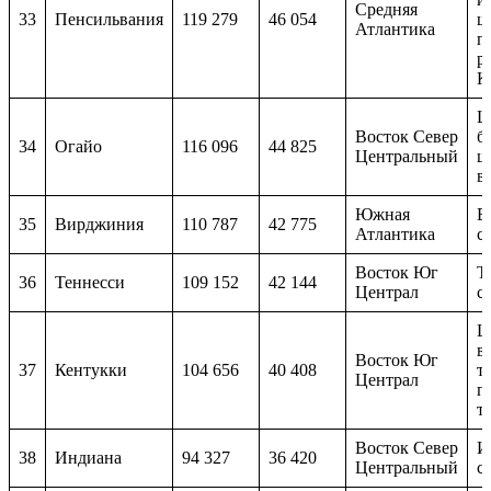
Средняя
33
Пенсильвания
119 279
46 054
ш
Атлантика
п
р
К
Ш
Восток Север
б
34
Огайо
116 096
44 825
Центральный
ш
в
Южная
В
35
Вирджиния
110 787
42 775
Атлантика
с
Восток Юг
Т
36
Теннесси
109 152
42 144
Централ
с 
Ш
в
Восток Юг
37
Кентукки
104 656
40 408
т
Централ
п
т
Восток Север
И
38
Индиана
94 327
36 420
Центральный
с