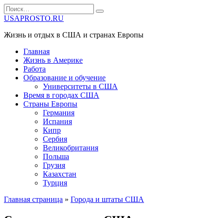
Перейти
Search
к
for:
USAPROSTO.RU
содержанию
Жизнь и отдых в США и странах Европы
Главная
Жизнь в Америке
Работа
Образование и обучение
Университеты в США
Время в городах США
Страны Европы
Германия
Испания
Кипр
Сербия
Великобритания
Польша
Грузия
Казахстан
Турция
Главная страница
»
Города и штаты США