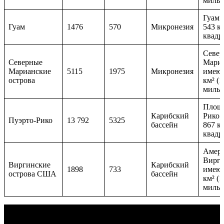
миль)
Гуам 
Гуам
1476
570
Микронезия
543 км
квадр
Севе
Северные
Мариа
Марианские
5115
1975
Микронезия
имеют
острова
км² (
миль)
Площа
Карибский
Рико 
Пуэрто-Рико
13 792
5325
бассейн
867 к
квадр
Амер
Вирги
Виргинские
Карибский
1898
733
имеют
острова США
бассейн
км² (
миль)