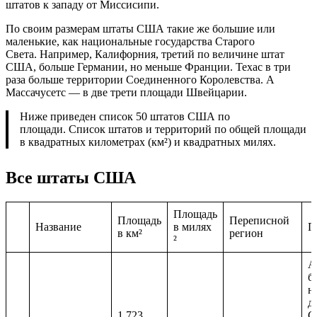
штатов к западу от Миссисипи.
По своим размерам штаты США такие же большие или
маленькие, как национальные государства Старого
Света. Например, Калифорния, третий по величине штат
США, больше Германии, но меньше Франции. Техас в три
раза больше территории Соединенного Королевства. А
Массачусетс — в две трети площади Швейцарии.
Ниже приведен список 50 штатов США по
площади. Список штатов и территорий по общей площади
в квадратных километрах (км²) и квадратных милях.
Все штаты США
Площадь
Площадь
Переписной
Название
в милях
П
в км²
регион
²
А
б
н
д
1 723
С