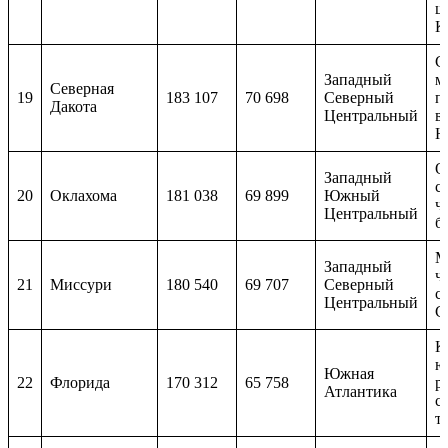
ш
К
С
Западный
м
Северная
19
183 107
70 698
Северный
п
Дакота
Центральный
в
Н
О
Западный
с
20
Оклахома
181 038
69 899
Южный
ч
Центральный
б
М
Западный
ч
21
Миссури
180 540
69 707
Северный
с
Центральный
С
К
ю
Южная
22
Флорида
170 312
65 758
р
Атлантика
с
т