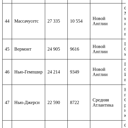
С
М
Новой
м
44
Массачусетс
27 335
10 554
Англии
я
г
в
Ш
Новой
45
Вермонт
24 905
9616
С
Англии
м
Г
Новой
б
46
Нью-Гемпшир
24 214
9349
Англии
И
в
Н
г
Средняя
С
47
Нью-Джерси
22 590
8722
Атлантика
р
и
к
О