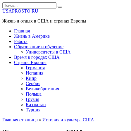
Перейти
Search
к
for:
USAPROSTO.RU
содержанию
Жизнь и отдых в США и странах Европы
Главная
Жизнь в Америке
Работа
Образование и обучение
Университеты в США
Время в городах США
Страны Европы
Германия
Испания
Кипр
Сербия
Великобритания
Польша
Грузия
Казахстан
Турция
Главная страница
»
История и культура США