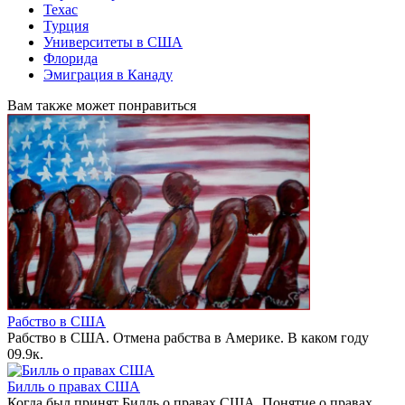
Техас
Турция
Университеты в США
Флорида
Эмиграция в Канаду
Вам также может понравиться
Рабство в США
Рабство в США. Отмена рабства в Америке. В каком году
0
9.9к.
Билль о правах США
Когда был принят Билль о правах США. Понятие о правах