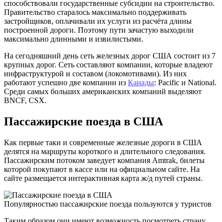
способствовали государственные субсидии на строительство.
Правительство старалось максимально поддерживать
застройщиков, оплачивали их услуги из расчёта длины
построенной дороги. Поэтому пути зачастую выходили
максимально длинными и извилистыми.
На сегодняшний день сеть железных дорог США состоит из 7
крупных дорог. Сеть составляют компании, которые владеют
инфраструктурой и составом (локомотивами). Из них
работают успешно две компании из
Канады
: Pacific и National.
Среди самых больших американских компаний выделяют
BNCF, CSX.
Пассажирские поезда в США
Как первые таки и современные железные дороги в США
делятся на маршруты короткого и длительного следования.
Пассажирским потоком заведует компания Amtrak, билеты
которой покупают в кассе или на официальном сайте. На
сайте размещается интерактивная карта ж/д путей страны.
Популярностью пассажирские поезда пользуются у туристов
Таким образом они имеют возможность посмотреть страну.